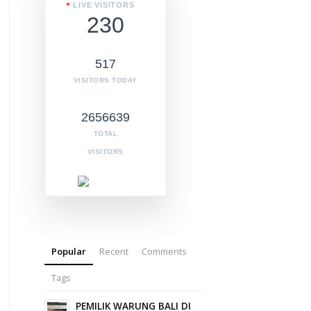
LIVE VISITORS
230
517
VISITORS TODAY
2656639
TOTAL
VISITORS
Popular
Recent
Comments
Tags
PEMILIK WARUNG BALI DI