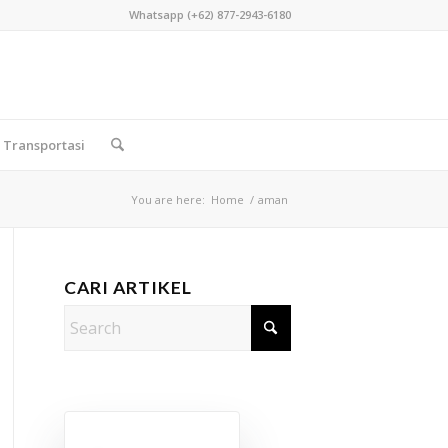
Whatsapp (+62) 877-2943-6180
Transportasi
You are here:
Home
/
aman
CARI ARTIKEL