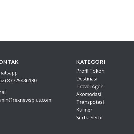
ONTAK
KATEGORI
Profil Tokoh
hatsapp
Destinasi
62) 87729436180
Travel Agen
ail
Akomodasi
min@rexnewsplus.com
Transpotasi
Kuliner
Serba Serbi