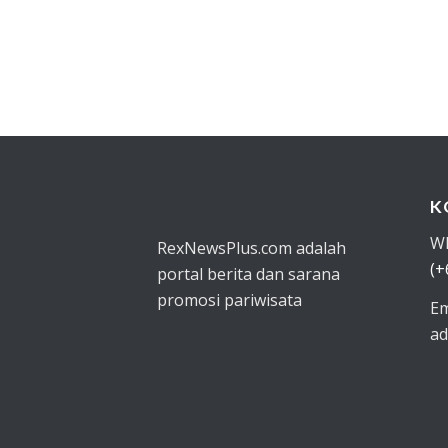
K
W
RexNewsPlus.com adalah
(+
portal berita dan sarana
promosi pariwisata
Em
ad