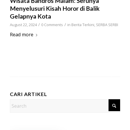
Wisata Bandros Malam: Serunya
Menyelusuri Kisah Horor di Balik
Gelapnya Kota
/
/
August 22, 2024
0 Comments
in
Berita Terkini
,
SERBA SERBI
Read more
CARI ARTIKEL