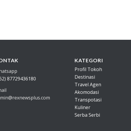
ONTAK
KATEGORI
Profil Tokoh
hatsapp
Destinasi
62) 87729436180
Travel Agen
ail
Akomodasi
min@rexnewsplus.com
Transpotasi
Kuliner
Serba Serbi