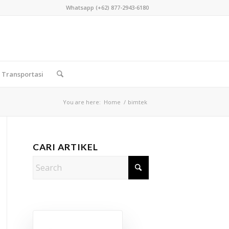
Whatsapp (+62) 877-2943-6180
Transportasi
You are here:
Home
/
bimtek
CARI ARTIKEL