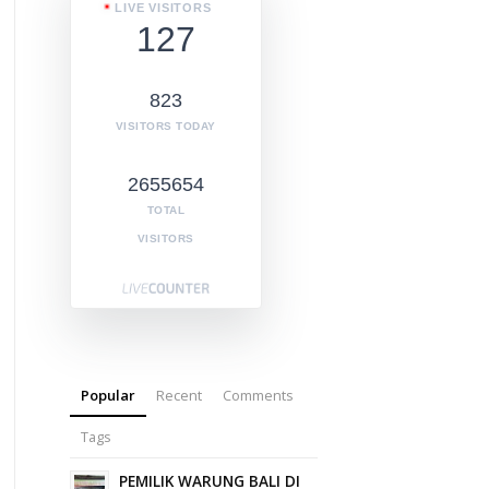
LIVE VISITORS
127
823
VISITORS TODAY
2655654
TOTAL
VISITORS
Popular
Recent
Comments
Tags
PEMILIK WARUNG BALI DI