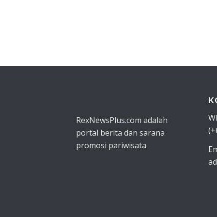
K
W
RexNewsPlus.com adalah
(+
portal berita dan sarana
promosi pariwisata
Em
ad