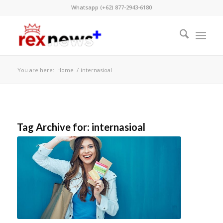
Whatsapp (+62) 877-2943-6180
You are here:
Home
/
internasioal
Tag Archive for:
internasioal