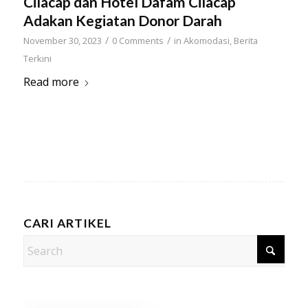
Cilacap dan Hotel Dafam Cilacap
Adakan Kegiatan Donor Darah
/
/
November 30, 2023
0 Comments
in
Akomodasi
,
Berita
Terkini
Read more
CARI ARTIKEL