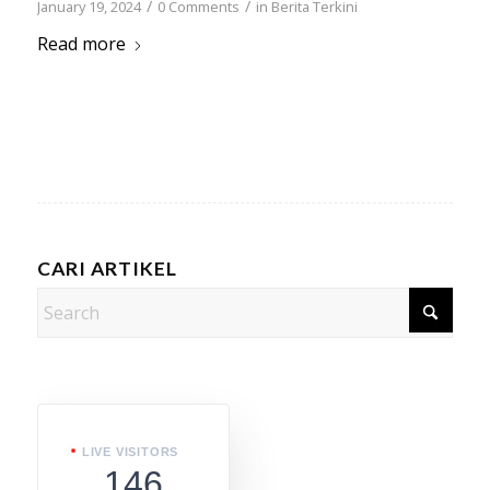
/
/
January 19, 2024
0 Comments
in
Berita Terkini
Read more
CARI ARTIKEL
LIVE VISITORS
146