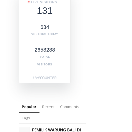
LIVE VISITORS
131
634
VISITORS TODAY
2658288
TOTAL
VISITORS
Popular
Recent
Comments
Tags
PEMILIK WARUNG BALI DI