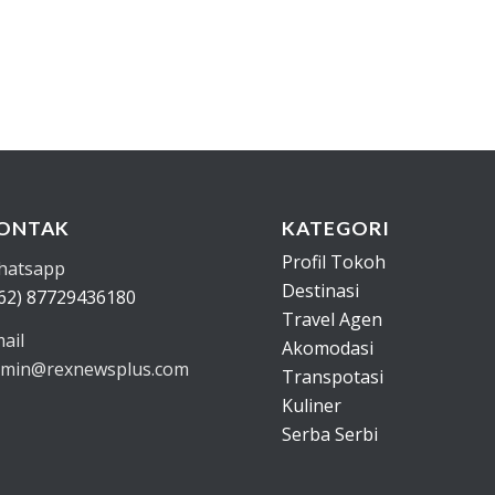
ONTAK
KATEGORI
Profil Tokoh
hatsapp
Destinasi
62) 87729436180
Travel Agen
ail
Akomodasi
min@rexnewsplus.com
Transpotasi
Kuliner
Serba Serbi