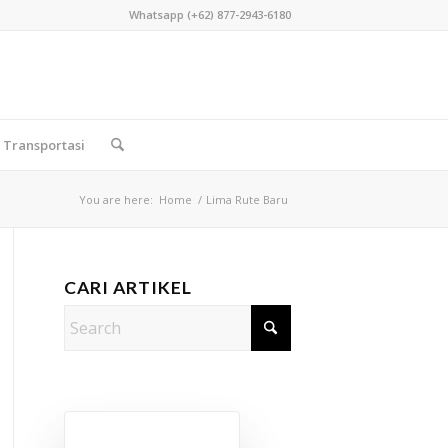
Whatsapp (+62) 877-2943-6180
Transportasi
You are here:
Home
/
Lima Rute Baru
CARI ARTIKEL