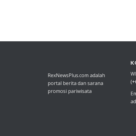
K
W
RexNewsPlus.com adalah
(+
portal berita dan sarana
promosi pariwisata
Em
ad