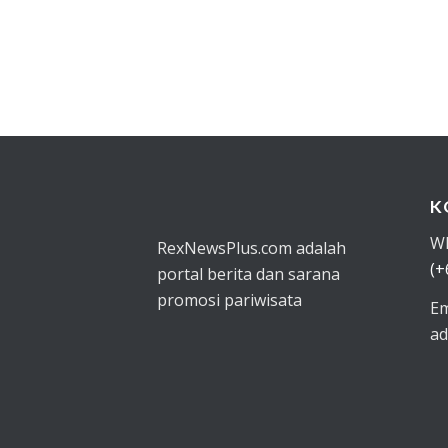
K
W
RexNewsPlus.com adalah
(+
portal berita dan sarana
promosi pariwisata
Em
ad