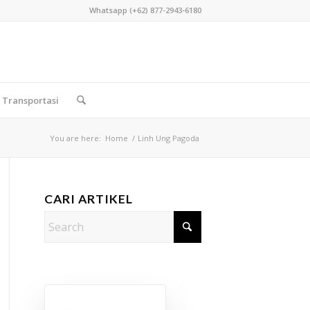
Whatsapp (+62) 877-2943-6180
Transportasi
You are here:
Home
/
Linh Ung Pagoda
CARI ARTIKEL