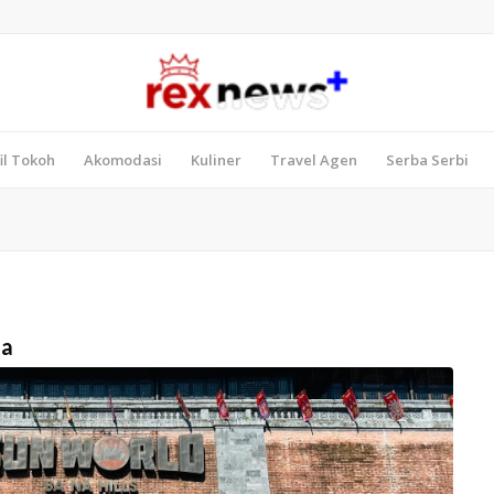
il Tokoh
Akomodasi
Kuliner
Travel Agen
Serba Serbi
da