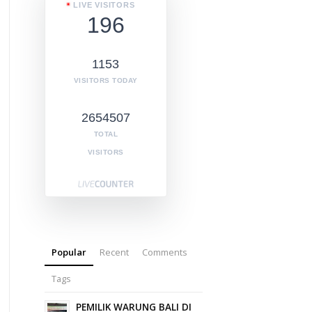
LIVE VISITORS
196
1153
VISITORS TODAY
2654507
TOTAL
VISITORS
Popular
Recent
Comments
Tags
PEMILIK WARUNG BALI DI