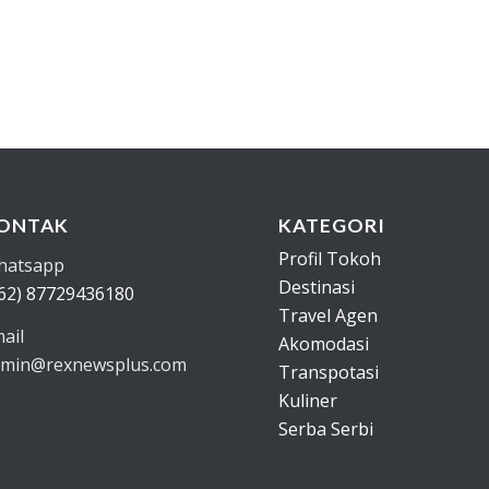
ONTAK
KATEGORI
Profil Tokoh
hatsapp
Destinasi
62) 87729436180
Travel Agen
ail
Akomodasi
min@rexnewsplus.com
Transpotasi
Kuliner
Serba Serbi