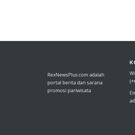
K
W
RexNewsPlus.com adalah
(+
portal berita dan sarana
promosi pariwisata
Em
ad