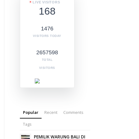
LIVE VISITORS
168
1476
VISITORS TODAY
2657598
TOTAL
VISITORS
Popular
Recent
Comments
Tags
PEMILIK WARUNG BALI DI