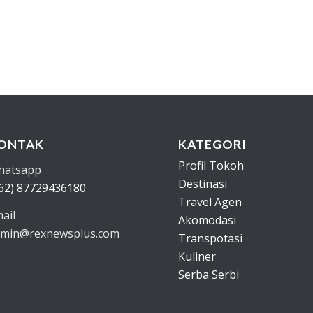
ONTAK
KATEGORI
Profil Tokoh
hatsapp
Destinasi
62) 87729436180
Travel Agen
ail
Akomodasi
min@rexnewsplus.com
Transpotasi
Kuliner
Serba Serbi