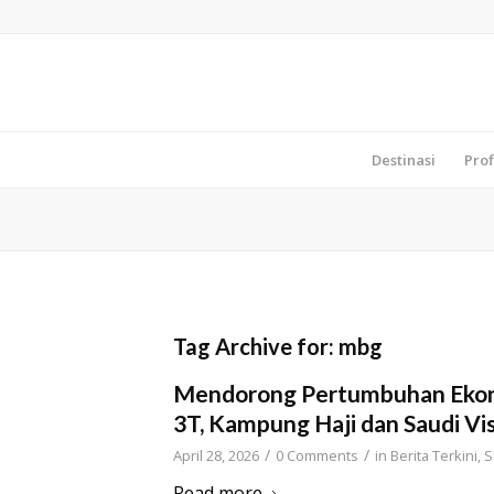
Destinasi
Prof
Tag Archive for:
mbg
Mendorong Pertumbuhan Ekono
3T, Kampung Haji dan Saudi Vi
/
/
April 28, 2026
0 Comments
in
Berita Terkini
,
S
Read more