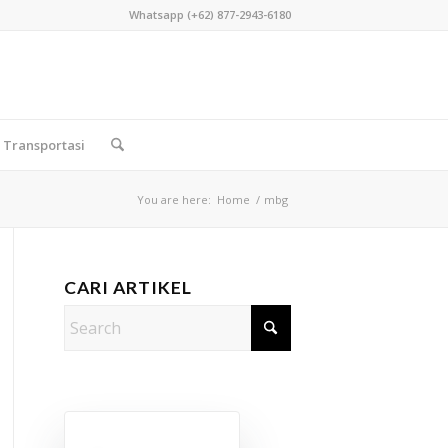
Whatsapp (+62) 877-2943-6180
Transportasi
You are here:
Home
/
mbg
CARI ARTIKEL