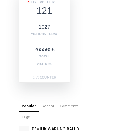
LIVE VISITORS
121
1027
VISITORS TODAY
2655858
TOTAL
VISITORS
Popular
Recent
Comments
Tags
PEMILIK WARUNG BALI DI