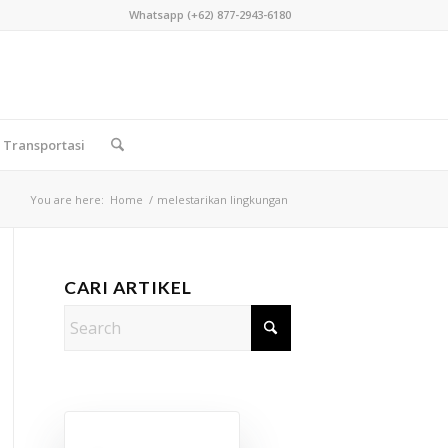
Whatsapp (+62) 877-2943-6180
Transportasi
You are here:
Home
/
melestarikan lingkungan
CARI ARTIKEL