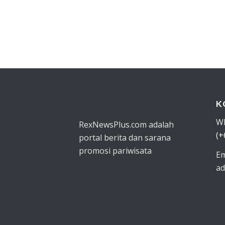
K
W
RexNewsPlus.com adalah
(+
portal berita dan sarana
promosi pariwisata
Em
ad