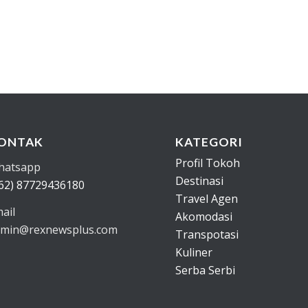
ONTAK
KATEGORI
Profil Tokoh
hatsapp
Destinasi
62) 87729436180
Travel Agen
ail
Akomodasi
min@rexnewsplus.com
Transpotasi
Kuliner
Serba Serbi