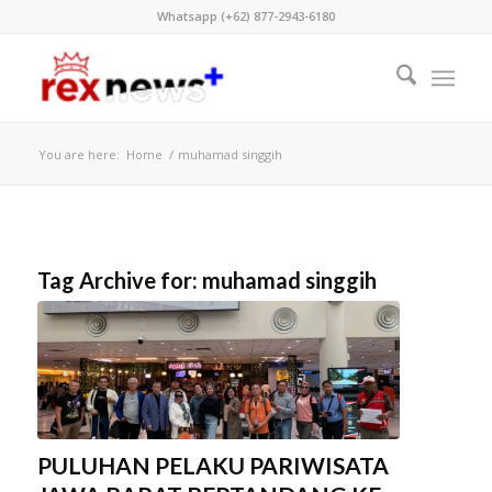
Whatsapp (+62) 877-2943-6180
You are here:
Home
/
muhamad singgih
Tag Archive for:
muhamad singgih
PULUHAN PELAKU PARIWISATA