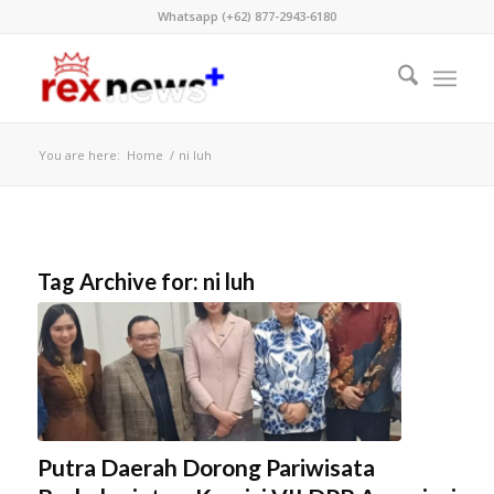
Whatsapp (+62) 877-2943-6180
You are here:
Home
/
ni luh
Tag Archive for:
ni luh
Putra Daerah Dorong Pariwisata