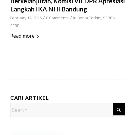
Berkelanjutan, Komisi VII DPR Apresiasi
Langkah IKA NHI Bandung
/
/
February 17, 2026
0 Comments
in
Berita Terkini
,
SERBA
SERBI
Read more
CARI ARTIKEL