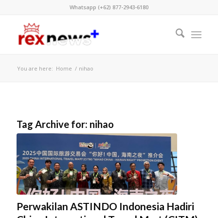
Whatsapp (+62) 877-2943-6180
You are here:
Home
/
nihao
Tag Archive for:
nihao
Perwakilan ASTINDO Indonesia Hadiri