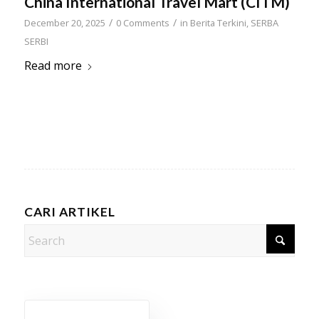
China International Travel Mart (CITM)
/
/
December 20, 2025
0 Comments
in
Berita Terkini
,
SERBA
SERBI
Read more
CARI ARTIKEL