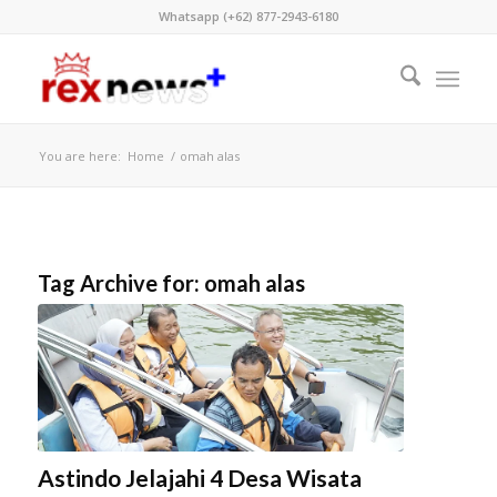
Whatsapp (+62) 877-2943-6180
You are here:
Home
/
omah alas
Tag Archive for:
omah alas
Astindo Jelajahi 4 Desa Wisata