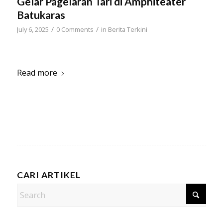
Gelar Pagelaran Tari di Amphiteater
Batukaras
/
/
July 6, 2025
0 Comments
in
Berita Terkini
Read more
CARI ARTIKEL