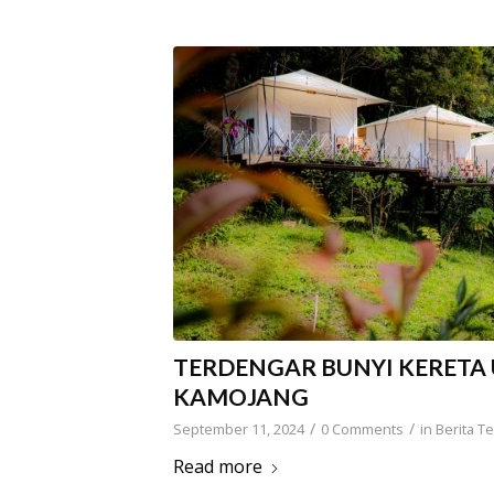
TERDENGAR BUNYI KERETA 
KAMOJANG
/
/
September 11, 2024
0 Comments
in
Berita Te
Read more