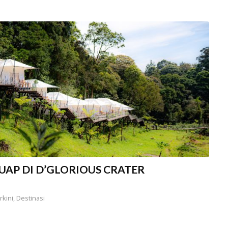
UAP DI D’GLORIOUS CRATER
rkini
,
Destinasi