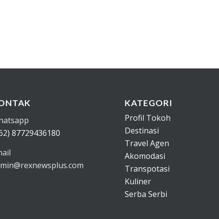
ONTAK
KATEGORI
Profil Tokoh
hatsapp
Destinasi
62) 87729436180
Travel Agen
ail
Akomodasi
min@rexnewsplus.com
Transpotasi
Kuliner
Serba Serbi