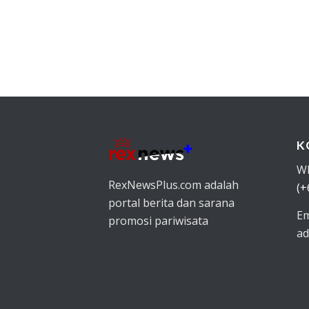
K
W
RexNewsPlus.com adalah
(+
portal berita dan sarana
Em
promosi pariwisata
ad