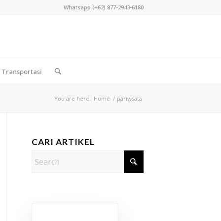
Whatsapp (+62) 877-2943-6180
Transportasi
You are here:
Home
/
pariwsata
CARI ARTIKEL