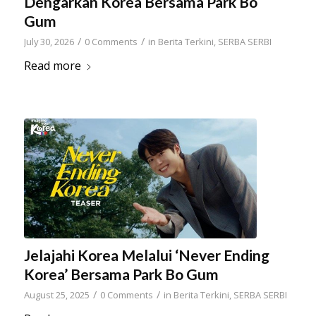
Dengarkan Korea Bersama Park Bo
Gum
/
/
July 30, 2026
0 Comments
in
Berita Terkini
,
SERBA SERBI
Read more
Jelajahi Korea Melalui ‘Never Ending
Korea’ Bersama Park Bo Gum
/
/
August 25, 2025
0 Comments
in
Berita Terkini
,
SERBA SERBI