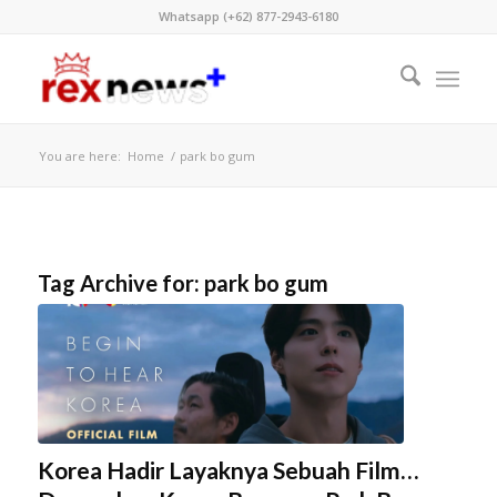
Whatsapp (+62) 877-2943-6180
You are here:
Home
/
park bo gum
Tag Archive for:
park bo gum
Korea Hadir Layaknya Sebuah Film…