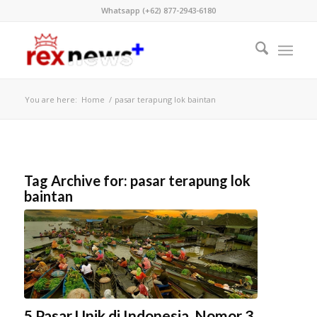
Whatsapp (+62) 877-2943-6180
You are here:
Home
/
pasar terapung lok baintan
Tag Archive for:
pasar terapung lok
baintan
5 Pasar Unik di Indonesia, Nomor 3