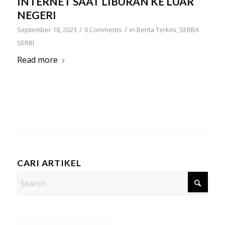
INTERNET SAAT LIBURAN KE LUAR
NEGERI
/
/
September 18, 2023
0 Comments
in
Berita Terkini
,
SERBA
SERBI
Read more
CARI ARTIKEL