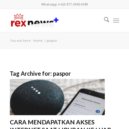
Whatsapp (+62) 877-2943-6180
You are here:
Home
/
paspor
Tag Archive for:
paspor
CARA MENDAPATKAN AKSES