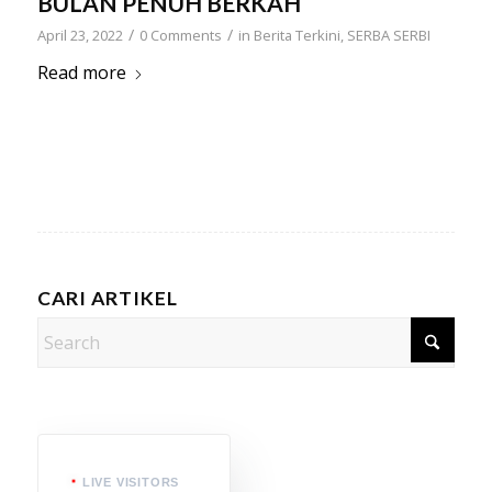
BULAN PENUH BERKAH
/
/
April 23, 2022
0 Comments
in
Berita Terkini
,
SERBA SERBI
Read more
CARI ARTIKEL
LIVE VISITORS