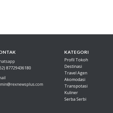
ONTAK
KATEGORI
Profil Tokoh
hatsapp
Destinasi
62) 87729436180
Travel Agen
ail
Akomodasi
min@rexnewsplus.com
Transpotasi
Kuliner
Serba Serbi