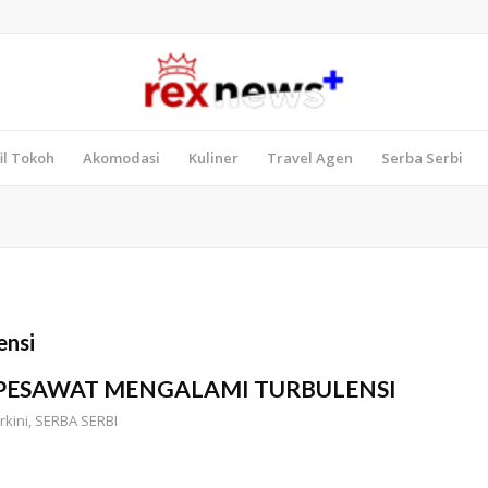
il Tokoh
Akomodasi
Kuliner
Travel Agen
Serba Serbi
ensi
 PESAWAT MENGALAMI TURBULENSI
rkini
,
SERBA SERBI