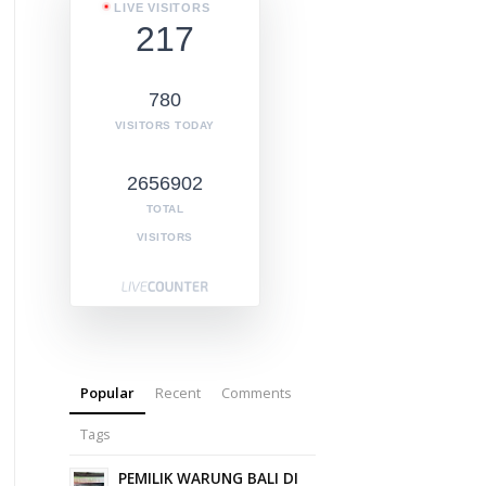
LIVE VISITORS
217
780
VISITORS TODAY
2656902
TOTAL
VISITORS
Popular
Recent
Comments
Tags
PEMILIK WARUNG BALI DI