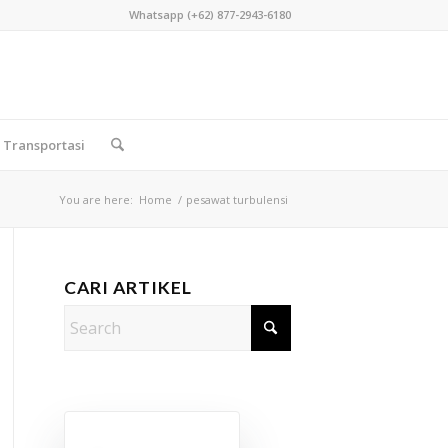
Whatsapp (+62) 877-2943-6180
Transportasi
You are here:
Home
/
pesawat turbulensi
CARI ARTIKEL