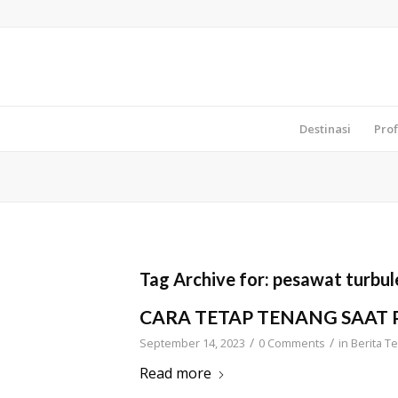
Destinasi
Prof
Tag Archive for:
pesawat turbul
CARA TETAP TENANG SAAT
/
/
September 14, 2023
0 Comments
in
Berita Te
Read more