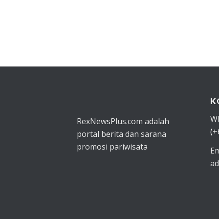
K
W
RexNewsPlus.com adalah
(+
portal berita dan sarana
promosi pariwisata
Em
ad