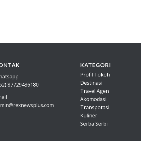
ONTAK
KATEGORI
Profil Tokoh
hatsapp
Destinasi
62) 87729436180
Travel Agen
ail
Akomodasi
min@rexnewsplus.com
Transpotasi
Kuliner
Serba Serbi