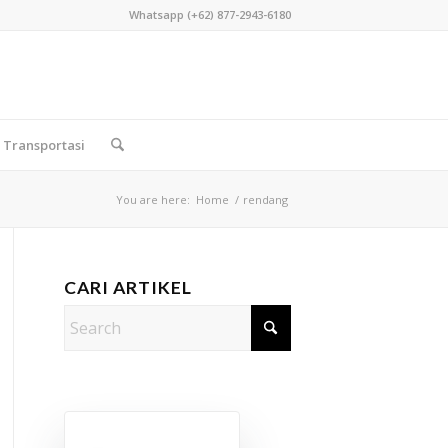
Whatsapp (+62) 877-2943-6180
Transportasi
You are here:
Home
/
rendang
CARI ARTIKEL