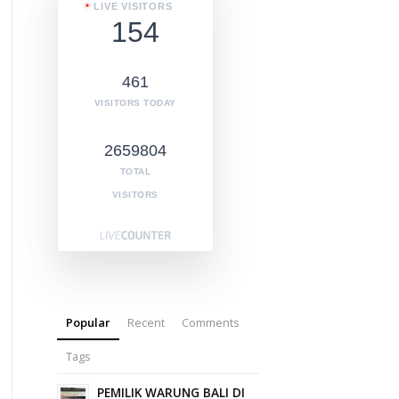
LIVE VISITORS
154
461
VISITORS TODAY
2659804
TOTAL
VISITORS
Popular
Recent
Comments
Tags
PEMILIK WARUNG BALI DI