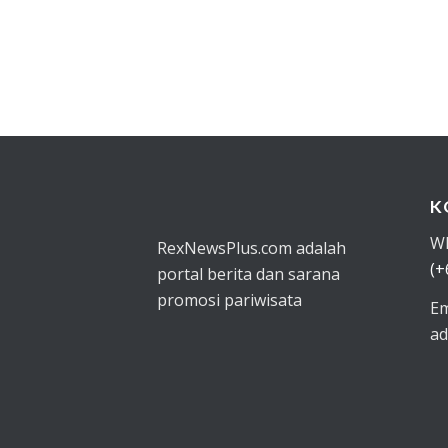
K
W
RexNewsPlus.com adalah
(+
portal berita dan sarana
promosi pariwisata
Em
ad