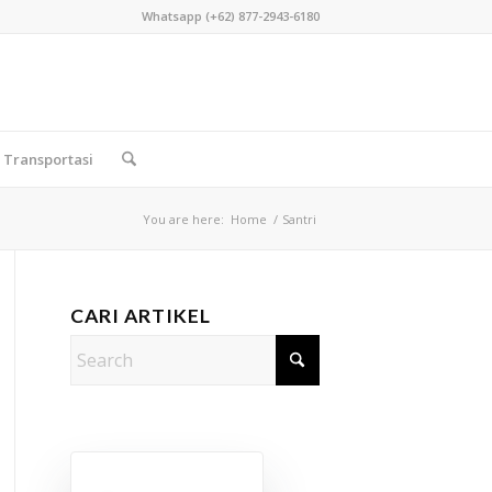
Whatsapp (+62) 877-2943-6180
Transportasi
You are here:
Home
/
Santri
CARI ARTIKEL