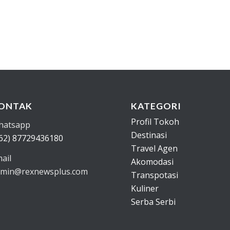
ONTAK
KATEGORI
Profil Tokoh
hatsapp
Destinasi
62) 87729436180
Travel Agen
ail
Akomodasi
min@rexnewsplus.com
Transpotasi
Kuliner
Serba Serbi