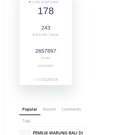
LIVE VISITORS
178
243
VISITORS TODAY
2657897
TOTAL
VISITORS
Popular
Recent
Comments
Tags
PEMILIK WARUNG BALI DI