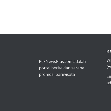
K
W
RexNewsPlus.com adalah
(+
portal berita dan sarana
promosi pariwisata
Em
ad