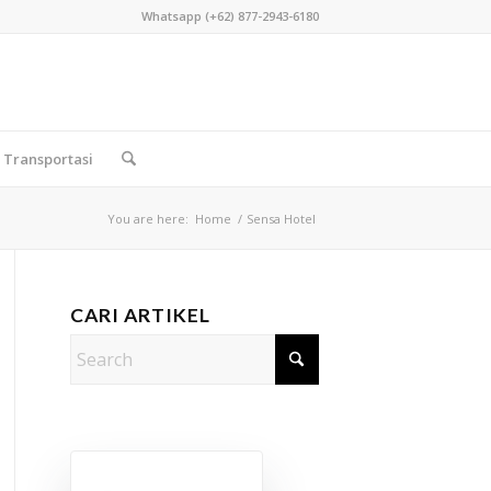
Whatsapp (+62) 877-2943-6180
Transportasi
You are here:
Home
/
Sensa Hotel
CARI ARTIKEL