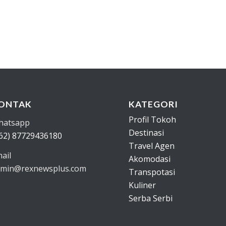
ONTAK
KATEGORI
Profil Tokoh
hatsapp
Destinasi
62) 87729436180
Travel Agen
ail
Akomodasi
min@rexnewsplus.com
Transpotasi
Kuliner
Serba Serbi