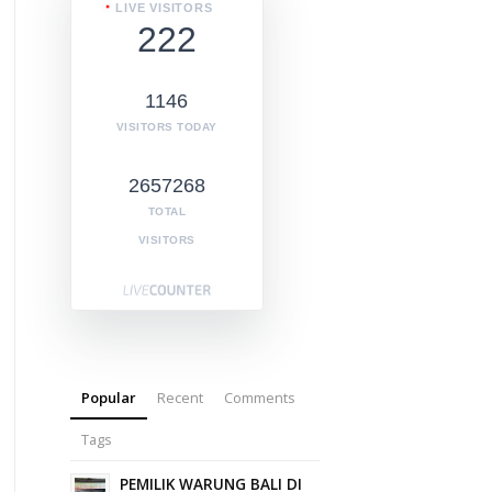
LIVE VISITORS
222
1146
VISITORS TODAY
2657268
TOTAL
VISITORS
Popular
Recent
Comments
Tags
PEMILIK WARUNG BALI DI