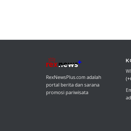
K
W
RexNewsPlus.com adalah
(+
portal berita dan sarana
Em
promosi pariwisata
ad