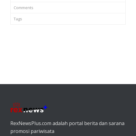
Comments
Tags
RexNewsPlus.com adalah portal berita dan sarana
promosi pariwisata