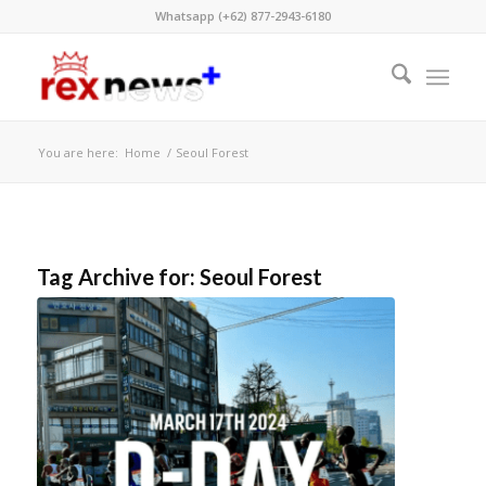
Whatsapp (+62) 877-2943-6180
You are here:
Home
/
Seoul Forest
Tag Archive for:
Seoul Forest