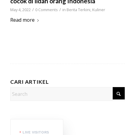
cocok di lidah orang Indonesia
/
/
May 4, 2022
0 Comments
in
Berita Terkini
,
Kuliner
Read more
CARI ARTIKEL
LIVE VISITORS