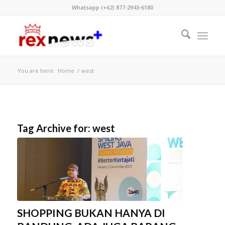
Whatsapp (+62) 877-2943-6180
You are here:
Home
/
west
Tag Archive for:
west
SHOPPING BUKAN HANYA DI