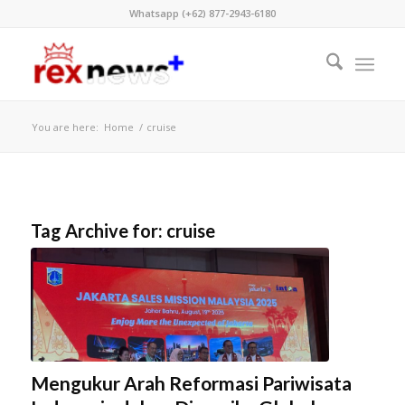
Whatsapp (+62) 877-2943-6180
You are here:
Home
/
cruise
Tag Archive for:
cruise
Mengukur Arah Reformasi Pariwisata