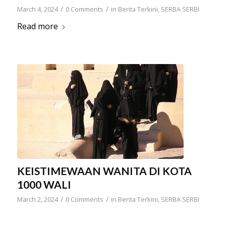
/
/
March 4, 2024
0 Comments
in
Berita Terkini
,
SERBA SERBI
Read more
KEISTIMEWAAN WANITA DI KOTA
1000 WALI
/
/
March 2, 2024
0 Comments
in
Berita Terkini
,
SERBA SERBI