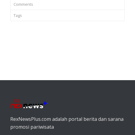
Comments
Tags
RexNewsPlus.com adalah portal berita dan sarana
promosi pariwisata