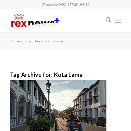
Whatsapp (+62) 877-2943-6180
You are here:
Home
/
Kota Lama
Tag Archive for:
Kota Lama