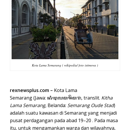
Kota Lama Semarang ( wikipedia/ foto istimewa )
rexnewsplus.com –
Kota Lama
Semarang (
Jawa
: ꦑꦶꦛ​ꦭꦩ​ꦯꦼꦩꦫꦁ, translit.
Kitha
Lama Semarang
,
Belanda
:
Semarang Oude Stad
)
adalah suatu kawasan di
Semarang
yang menjadi
pusat perdagangan pada abad 19–20 . Pada masa
itu, untuk mengamankan warga dan wilayahnya,