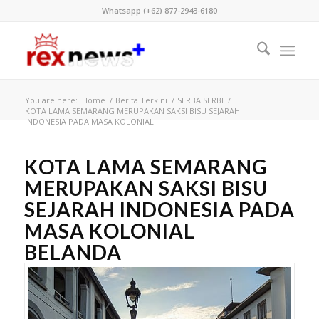
Whatsapp (+62) 877-2943-6180
You are here:
Home
/
Berita Terkini
/
SERBA SERBI
/
KOTA LAMA SEMARANG MERUPAKAN SAKSI BISU SEJARAH
INDONESIA PADA MASA KOLONIAL...
KOTA LAMA SEMARANG
MERUPAKAN SAKSI BISU
SEJARAH INDONESIA PADA
MASA KOLONIAL
BELANDA