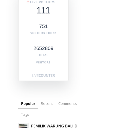
LIVE VISITORS
111
751
VISITORS TODAY
2652809
TOTAL
VISITORS
Popular
Recent
Comments
Tags
PEMILIK WARUNG BALI DI