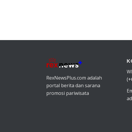
K
W
RexNewsPlus.com adalah
(+
portal berita dan sarana
Em
promosi pariwisata
ad