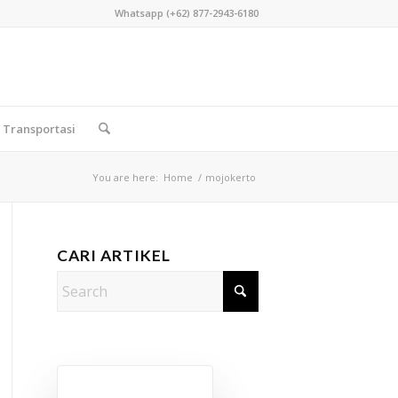
Whatsapp (+62) 877-2943-6180
Transportasi
You are here:
Home
/
mojokerto
CARI ARTIKEL