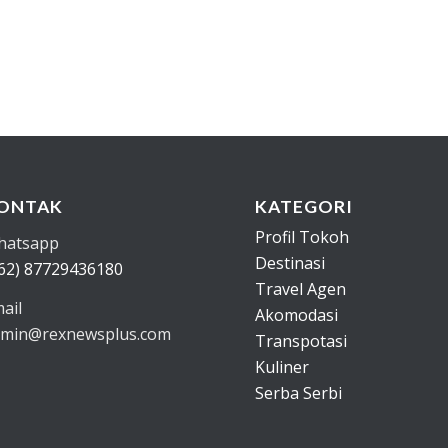
ONTAK
KATEGORI
Profil Tokoh
hatsapp
Destinasi
62) 87729436180
Travel Agen
ail
Akomodasi
min@rexnewsplus.com
Transpotasi
Kuliner
Serba Serbi