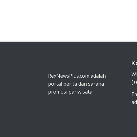
K
W
RexNewsPlus.com adalah
(+
portal berita dan sarana
promosi pariwisata
Em
ad