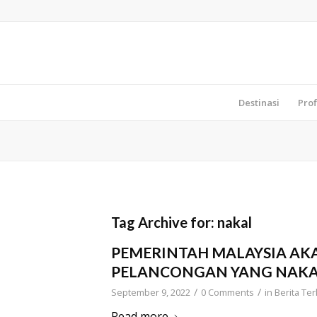
Destinasi
Prof
Tag Archive for:
nakal
PEMERINTAH MALAYSIA AK
PELANCONGAN YANG NAKAL 
/
/
September 9, 2022
0 Comments
in
Berita Ter
Read more