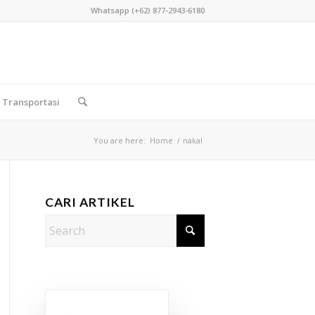
Whatsapp (+62) 877-2943-6180
Transportasi
You are here:
Home
/
nakal
CARI ARTIKEL