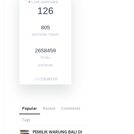
LIVE VISITORS
126
805
VISITORS TODAY
2658459
TOTAL
VISITORS
Popular
Recent
Comments
Tags
PEMILIK WARUNG BALI DI