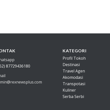
ONTAK
KATEGORI
Profil Tokoh
hatsapp
Destinasi
62) 87729436180
Travel Agen
ail
Akomodasi
min@rexnewsplus.com
Transpotasi
Kuliner
Serba Serbi