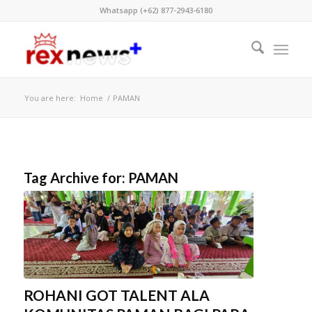
Whatsapp (+62) 877-2943-6180
You are here:
Home
/
PAMAN
Tag Archive for:
PAMAN
ROHANI GOT TALENT ALA