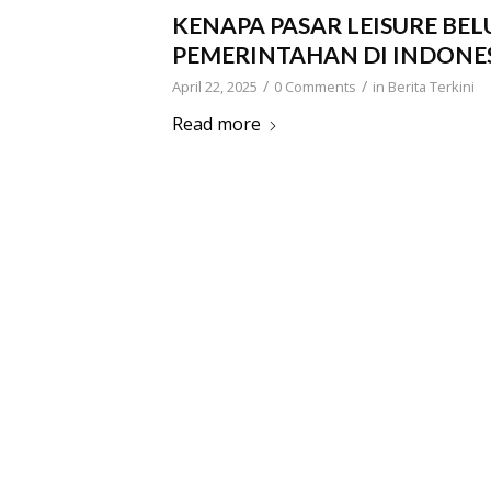
KENAPA PASAR LEISURE B
PEMERINTAHAN DI INDONES
/
/
April 22, 2025
0 Comments
in
Berita Terkini
Read more