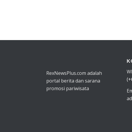
K
W
RexNewsPlus.com adalah
(+
portal berita dan sarana
promosi pariwisata
Em
ad