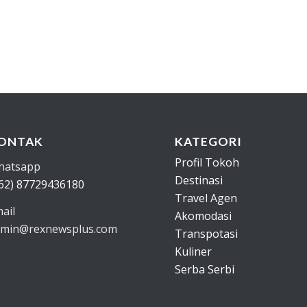
ONTAK
KATEGORI
Profil Tokoh
hatsapp
Destinasi
62) 87729436180
Travel Agen
ail
Akomodasi
min@rexnewsplus.com
Transpotasi
Kuliner
Serba Serbi