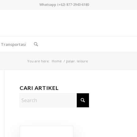
Whatsapp (+62) 877-2943-6180
Transportasi
You are here:
Home
/
pasar. leisure
CARI ARTIKEL