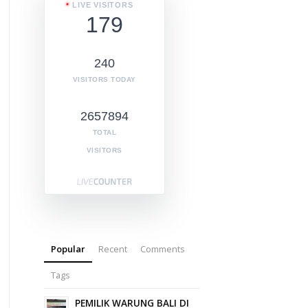
LIVE VISITORS
179
240
VISITORS TODAY
2657894
TOTAL
VISITORS
Popular
Recent
Comments
Tags
PEMILIK WARUNG BALI DI