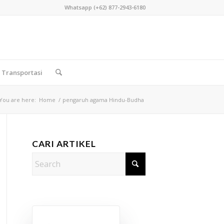
Whatsapp (+62) 877-2943-6180
Transportasi
You are here:
Home
/
pengaruh agama Hindu-Budha
CARI ARTIKEL