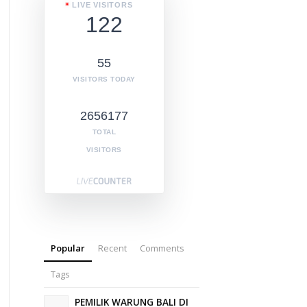
LIVE VISITORS
122
55
VISITORS TODAY
2656177
TOTAL
VISITORS
Popular
Recent
Comments
Tags
PEMILIK WARUNG BALI DI