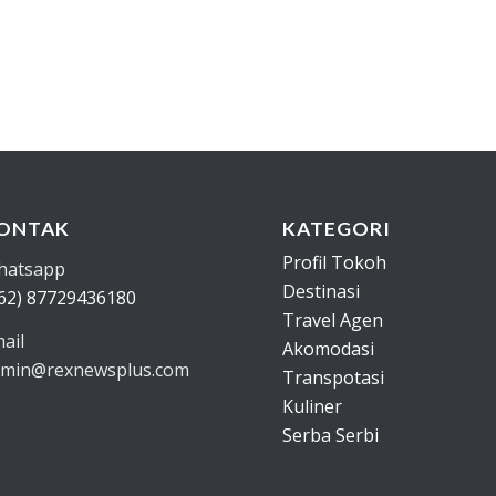
ONTAK
KATEGORI
Profil Tokoh
hatsapp
Destinasi
62) 87729436180
Travel Agen
ail
Akomodasi
min@rexnewsplus.com
Transpotasi
Kuliner
Serba Serbi