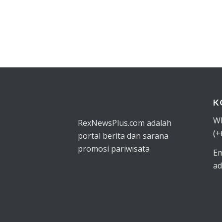
K
W
RexNewsPlus.com adalah
(+
portal berita dan sarana
promosi pariwisata
Em
ad