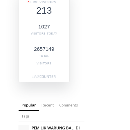
LIVE VISITORS
213
1027
VISITORS TODAY
2657149
TOTAL
VISITORS
Popular
Recent
Comments
Tags
PEMILIK WARUNG BALI DI