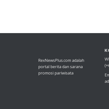
K
W
RexNewsPlus.com adalah
(+
portal berita dan sarana
promosi pariwisata
Em
ad