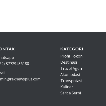
ONTAK
KATEGORI
Profil Tokoh
hatsapp
Destinasi
62) 87729436180
Travel Agen
ail
Akomodasi
min@rexnewsplus.com
Transpotasi
Kuliner
Serba Serbi