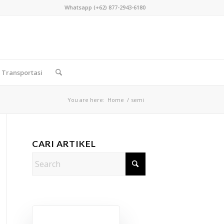
Whatsapp (+62) 877-2943-6180
Transportasi
You are here:
Home
/
semi
CARI ARTIKEL