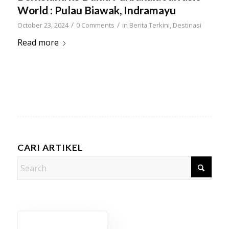
World : Pulau Biawak, Indramayu
/
/
October 23, 2024
0 Comments
in
Berita Terkini
,
Destinasi
Read more
CARI ARTIKEL