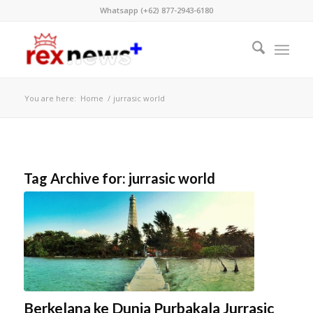
Whatsapp (+62) 877-2943-6180
You are here:
Home
/
jurrasic world
Tag Archive for:
jurrasic world
Berkelana ke Dunia Purbakala Jurrasic