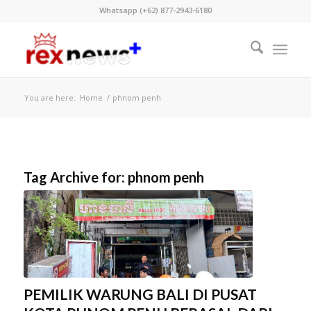
Whatsapp (+62) 877-2943-6180
You are here:
Home
/
phnom penh
Tag Archive for:
phnom penh
PEMILIK WARUNG BALI DI PUSAT