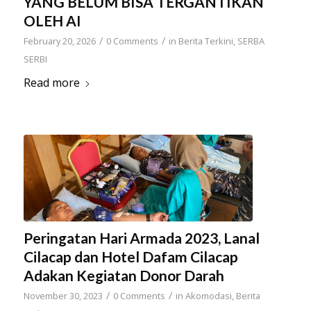
YANG BELUM BISA TERGANTIKAN
OLEH AI
/
/
February 20, 2026
0 Comments
in
Berita Terkini
,
SERBA
SERBI
Read more
Peringatan Hari Armada 2023, Lanal
Cilacap dan Hotel Dafam Cilacap
Adakan Kegiatan Donor Darah
/
/
November 30, 2023
0 Comments
in
Akomodasi
,
Berita