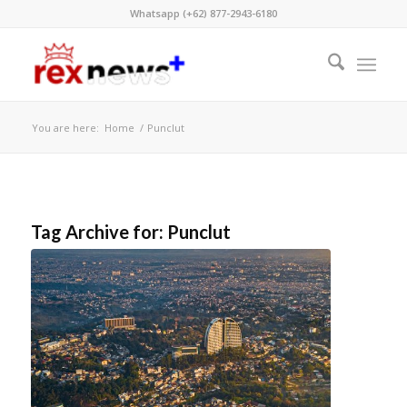
Whatsapp (+62) 877-2943-6180
You are here:
Home
/
Punclut
Tag Archive for:
Punclut