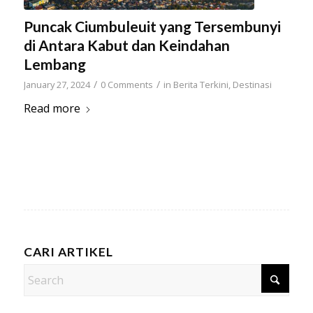
Puncak Ciumbuleuit yang Tersembunyi
di Antara Kabut dan Keindahan
Lembang
/
/
January 27, 2024
0 Comments
in
Berita Terkini
,
Destinasi
Read more
CARI ARTIKEL