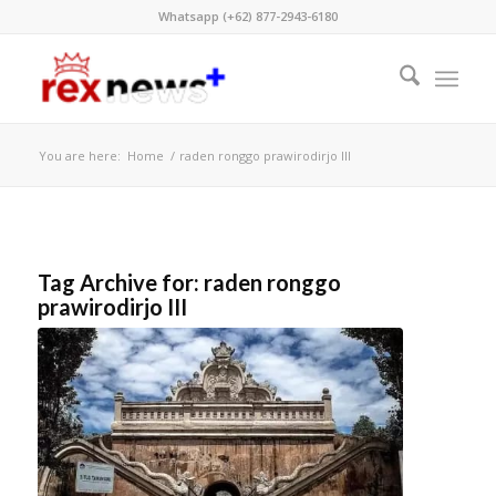
Whatsapp (+62) 877-2943-6180
You are here:
Home
/
raden ronggo prawirodirjo III
Tag Archive for:
raden ronggo
prawirodirjo III