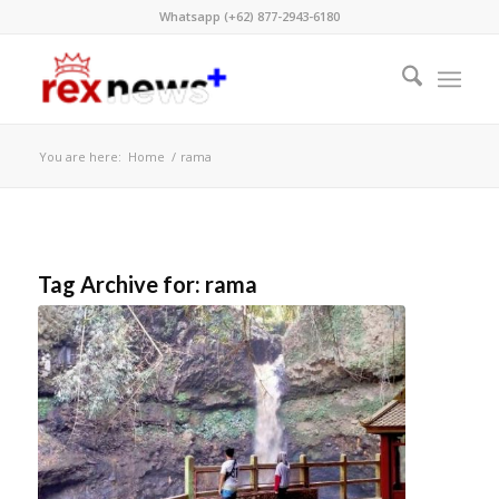
Whatsapp (+62) 877-2943-6180
You are here:
Home
/
rama
Tag Archive for:
rama