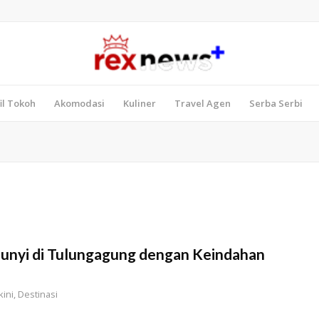
il Tokoh
Akomodasi
Kuliner
Travel Agen
Serba Serbi
unyi di Tulungagung dengan Keindahan
kini
,
Destinasi