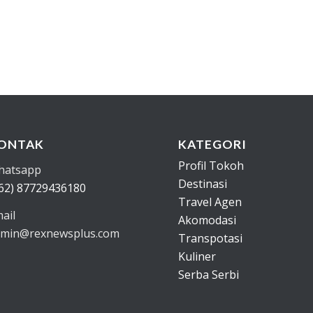
ONTAK
KATEGORI
Profil Tokoh
hatsapp
Destinasi
62) 87729436180
Travel Agen
ail
Akomodasi
min@rexnewsplus.com
Transpotasi
Kuliner
Serba Serbi