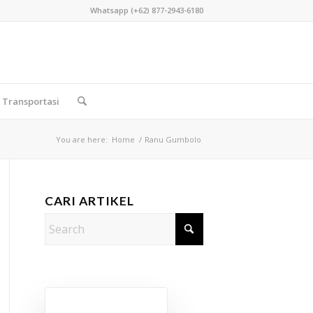
Whatsapp (+62) 877-2943-6180
Transportasi
You are here:
Home
/
Ranu Gumbolo
CARI ARTIKEL