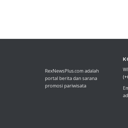
K
W
RexNewsPlus.com adalah
(+
portal berita dan sarana
promosi pariwisata
Em
ad