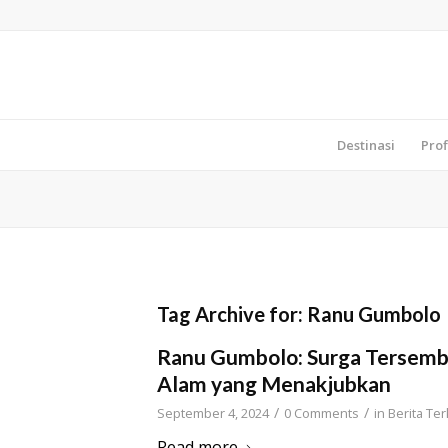
Destinasi
Prof
Tag Archive for:
Ranu Gumbolo
Ranu Gumbolo: Surga Tersemb
Alam yang Menakjubkan
/
/
September 4, 2024
0 Comments
in
Berita Ter
Read more