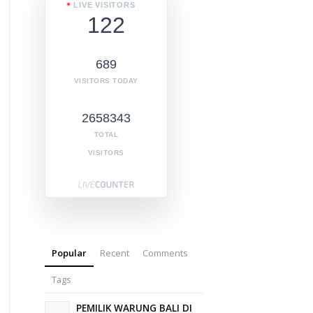
LIVE VISITORS
122
689
VISITORS TODAY
2658343
TOTAL
VISITORS
Popular
Recent
Comments
Tags
PEMILIK WARUNG BALI DI