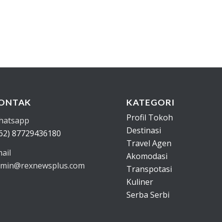
ONTAK
KATEGORI
Profil Tokoh
hatsapp
Destinasi
62) 87729436180
Travel Agen
ail
Akomodasi
min@rexnewsplus.com
Transpotasi
Kuliner
Serba Serbi