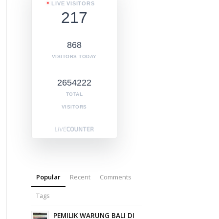
LIVE VISITORS
217
868
VISITORS TODAY
2654222
TOTAL
VISITORS
Popular
Recent
Comments
Tags
PEMILIK WARUNG BALI DI