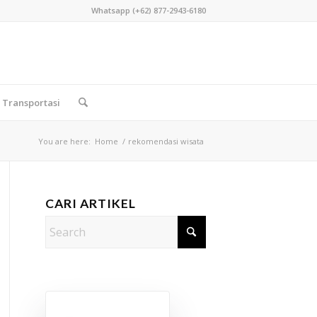
Whatsapp (+62) 877-2943-6180
Transportasi
You are here:
Home
/
rekomendasi wisata
CARI ARTIKEL