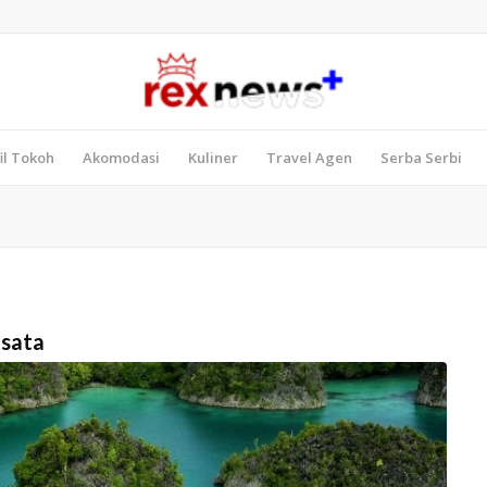
il Tokoh
Akomodasi
Kuliner
Travel Agen
Serba Serbi
isata