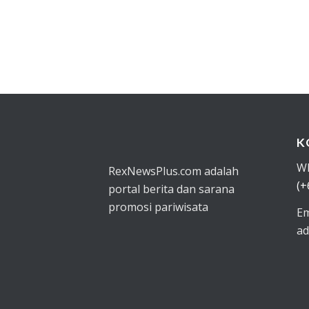
K
W
RexNewsPlus.com adalah
(+
portal berita dan sarana
promosi pariwisata
Em
ad