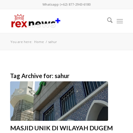
Whatsapp (+62) 877-2943-6180
You are here:
Home
/
sahur
Tag Archive for:
sahur
MASJID UNIK DI WILAYAH DUGEM