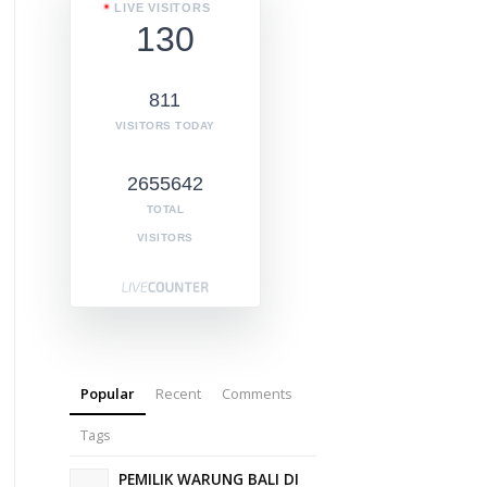
LIVE VISITORS
130
811
VISITORS TODAY
2655642
TOTAL
VISITORS
Popular
Recent
Comments
Tags
PEMILIK WARUNG BALI DI