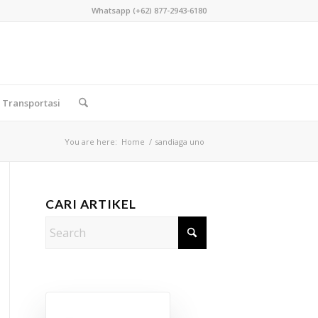
Whatsapp (+62) 877-2943-6180
Transportasi
You are here:
Home
/
sandiaga uno
CARI ARTIKEL