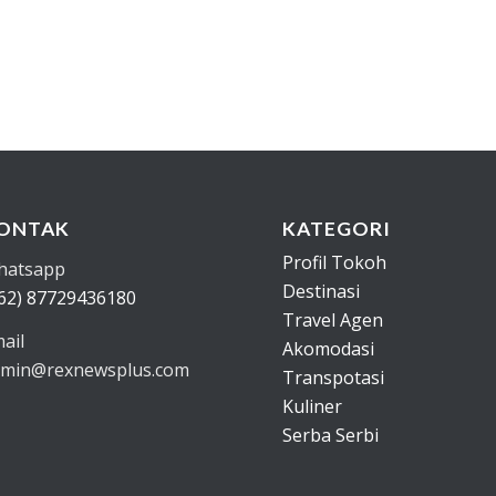
ONTAK
KATEGORI
Profil Tokoh
hatsapp
Destinasi
62) 87729436180
Travel Agen
ail
Akomodasi
min@rexnewsplus.com
Transpotasi
Kuliner
Serba Serbi