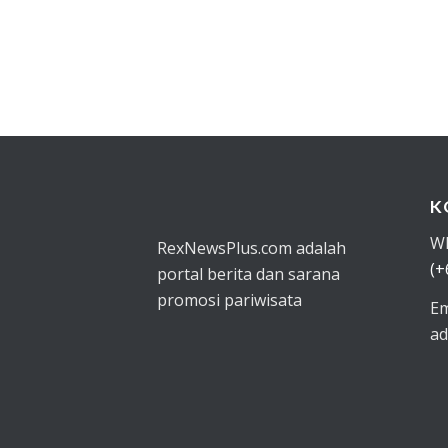
K
W
RexNewsPlus.com adalah
(+
portal berita dan sarana
promosi pariwisata
Em
ad