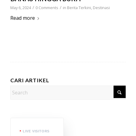
/
/
May 6, 2024
0 Comments
in
Berita Terkini
,
Destinasi
Read more
CARI ARTIKEL
LIVE VISITORS