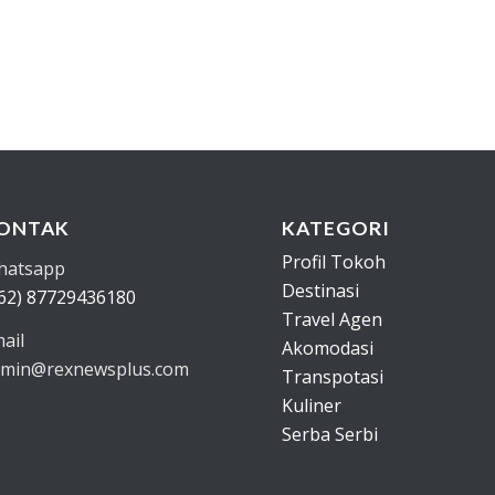
ONTAK
KATEGORI
Profil Tokoh
hatsapp
Destinasi
62) 87729436180
Travel Agen
ail
Akomodasi
min@rexnewsplus.com
Transpotasi
Kuliner
Serba Serbi