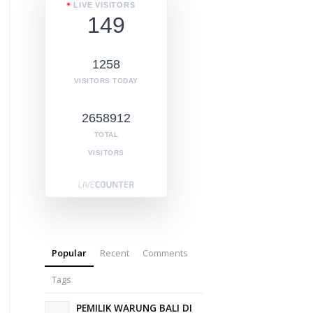
LIVE VISITORS
149
1258
VISITORS TODAY
2658912
TOTAL
VISITORS
Popular
Recent
Comments
Tags
PEMILIK WARUNG BALI DI