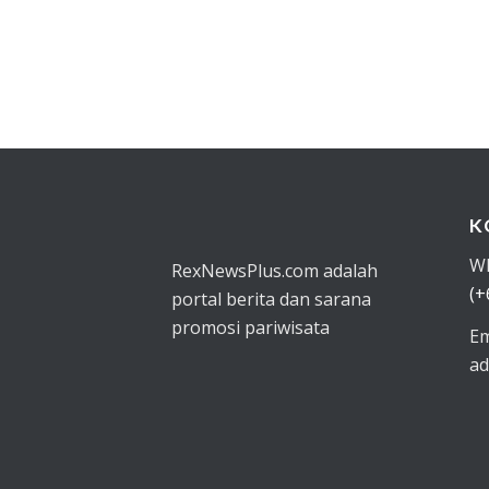
K
W
RexNewsPlus.com adalah
(+
portal berita dan sarana
promosi pariwisata
Em
ad