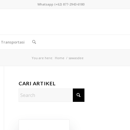
Whatsapp (+62) 877-2943-6180
Transportasi
You are here:
Home
/
sawasdee
CARI ARTIKEL