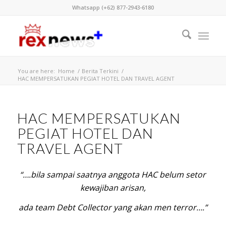
Whatsapp (+62) 877-2943-6180
You are here:
Home
/
Berita Terkini
/
HAC MEMPERSATUKAN PEGIAT HOTEL DAN TRAVEL AGENT
HAC MEMPERSATUKAN
PEGIAT HOTEL DAN
TRAVEL AGENT
“….bila sampai saatnya anggota HAC belum setor
kewajiban arisan,
ada team Debt Collector yang akan men terror….”